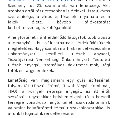
Várostörténeti állandó kiállításunk
megtekintésére a
Széchenyi út 25. szám alatt van lehetőség. Akit
azonban ettől részletesebben is érdekel Tiszaújváros
szellemisége, a város építésének folyamata és a
lakók élete, bővebb tájékoztatást
kérhet muzeológus kollégáinktól.
A helytörténet iránt érdeklődő látogatók több típusú
állományból is válogathatnak érdeklődésüknek
megfelelően. Nagy számban állnak rendelkezésünkre
Önkormányzati Testületi Ülések anyagai,
Tiszaújvárosi Nemzetiségi Önkormányzati Testületi
Ülések anyagai, személyes dokumentumok, régi
fotók és tárgyi emlékek.
Lehetőség van megismerni egy gyár építésének
folyamatát (Tiszai Erőmű, Tiszai Vegyi Kombinát,
TIFO), a környék néprajzi anyagát, az itt élők
szokásait. Ugyanakkor helyben olvasható, a borsodi
térségre vonatkozó helytörténeti szakirodalommal,
valamint helytörténeti témájú szakdolgozatokkal is
állunk látogatóink rendelkezésére.