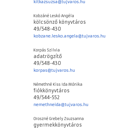
kitkazsuzsa@tujvaros.hu
Kobzáné Leskó Angéla
kölcsönző könyvtáros
49/548-430
kobzane.lesko.angela@tujvaros.hu
Korpás Szilvia
adatrögzítő
49/548-430
korpas@tujvaros.hu
Némethné Kiss Ida Mónika
fiókkönyvtáros
49/544-552
nemethneida@tujvaros.hu
Oroszné Grebely Zsuzsanna
gyermekkönyvtáros