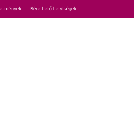
detmények
Bérelhető helyiségek