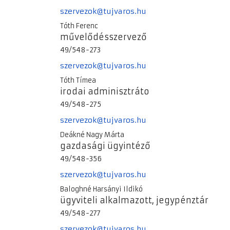
szervezok@tujvaros.hu
Tóth Ferenc
művelődésszervező
49/548-273
szervezok@tujvaros.hu
Tóth Tímea
irodai adminisztráto
49/548-275
szervezok@tujvaros.hu
Deákné Nagy Márta
gazdasági ügyintéző
49/548-356
szervezok@tujvaros.hu
Baloghné Harsányi Ildikó
ügyviteli alkalmazott, jegypénztár
49/548-277
szervezok@tujvaros.hu