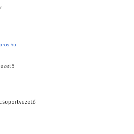
r
aros.hu
vezető
 csoportvezető