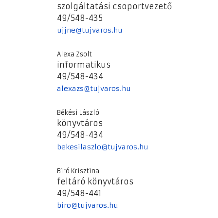
szolgáltatási csoportvezető
49/548-435
ujjne@tujvaros.hu
Alexa Zsolt
informatikus
49/548-434
alexazs@tujvaros.hu
Békési László
könyvtáros
49/548-434
bekesilaszlo@tujvaros.hu
Biró Krisztina
feltáró könyvtáros
49/548-441
biro@tujvaros.hu