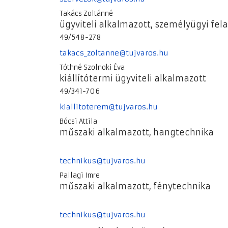
Takács Zoltánné
ügyviteli alkalmazott, személyügyi fel
49/548-278
takacs_zoltanne@tujvaros.hu
Tóthné Szolnoki Éva
kiállítótermi ​ügyviteli alkalmazott
49/341-706
kiallitoterem@tujvaros.hu
Bócsi Attila
műszaki alkalmazott, hangtechnika
technikus@tujvaros.hu
Pallagi Imre
műszaki alkalmazott, fénytechnika
technikus@tujvaros.hu