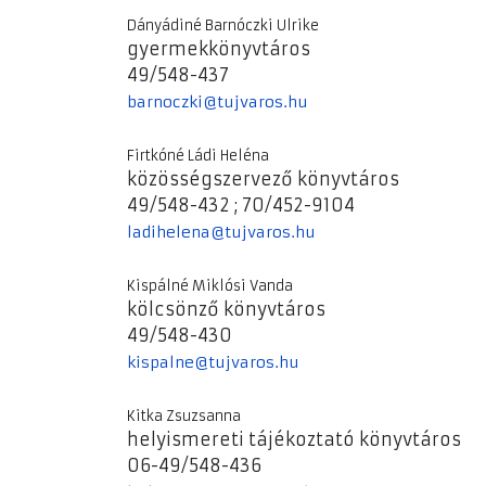
Dányádiné Barnóczki Ulrike
gyermekkönyvtáros
49/548-437
barnoczki@tujvaros.hu
Firtkóné Ládi Heléna
közösségszervező könyvtáros
49/548-432 ; 70/452-9104
ladihelena@tujvaros.hu
Kispálné Miklósi Vanda
kölcsönző könyvtáros
49/548-430
kispalne@tujvaros.hu
Kitka Zsuzsanna
helyismereti tájékoztató könyvtáros
06-49/548-436