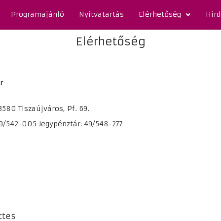
Programajánló
Nyitvatartás
Elérhetőség
Hir
Elérhetőség
r
3580 Tiszaújváros, Pf. 69.
9/542-005 Jegypénztár: 49/548-277
ttes