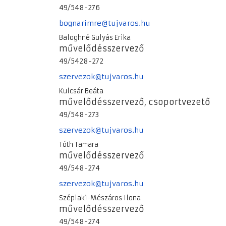
49/548-276
bognarimre@tujvaros.hu
Baloghné Gulyás Erika
művelődésszervező
49/5428-272
szervezok@tujvaros.hu
Kulcsár Beáta
művelődésszervező, csoportvezető
49/548-273
szervezok@tujvaros.hu
Tóth Tamara
művelődésszervező
49/548-274
szervezok@tujvaros.hu
Széplaki-Mészáros Ilona
művelődésszervező
49/548-274