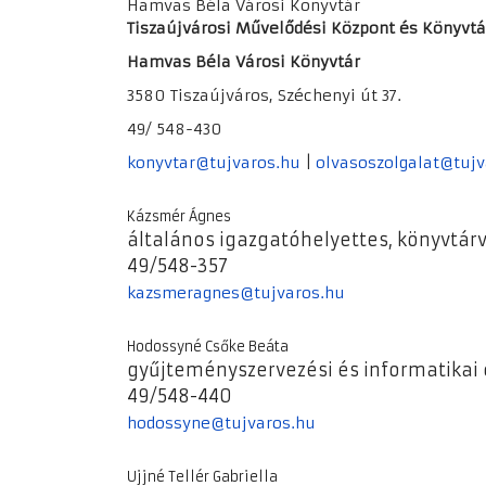
Hamvas Béla Városi Könyvtár
Tiszaújvárosi Művelődési Központ és Könyvtá
Hamvas Béla Városi Könyvtár
3580 Tiszaújváros, Széchenyi út 37.
49/ 548-430
konyvtar@tujvaros.hu
|
olvasoszolgalat@tujv
Kázsmér Ágnes
általános igazgatóhelyettes, könyvtár
49/548-357
kazsmeragnes@tujvaros.hu
Hodossyné Csőke Beáta
gyűjteményszervezési és informatikai
49/548-440
hodossyne@tujvaros.hu
Ujjné Tellér Gabriella