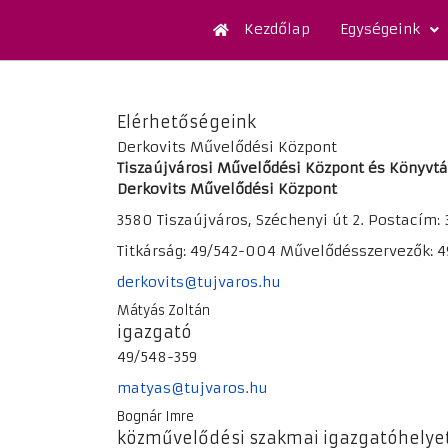
Kezdőlap
Egységeink
Elérhetőségeink
Derkovits Művelődési Központ
Tiszaújvárosi Művelődési Központ és Könyvtá
Derkovits Művelődési Központ
3580 Tiszaújváros, Széchenyi út 2. Postacím: 
Titkárság: 49/542-004 Művelődésszervezők: 4
derkovits@tujvaros.hu
Mátyás Zoltán
igazgató
49/548-359
matyas@tujvaros.hu
Bognár Imre
közművelődési szakmai igazgatóhelye