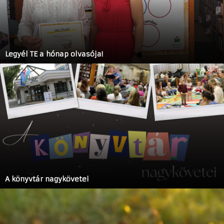
Legyél TE a hónap olvasója!
A könyvtár nagykövetei