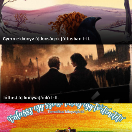
Gyermekkönyv újdonságok júliusban I-II.
Júliusi új könyvajánló I-II.