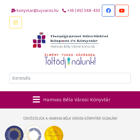
konyvtar@tujvaros.hu
+36 (49) 548-430
Keresés
Hamvas Béla Városi Könyvtár
ÜDVÖZÖLJÜK A HAMVAS BÉLA VÁROSI KÖNYVTÁR OLDALÁN!