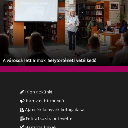
A várossá lett álmok: helytörténeti vetélkedő
Írjon nekünk!
Hamvas Hírmondó
Ajándék könyvek befogadása
Feliratkozás hírlevélre
Hasznos linkek