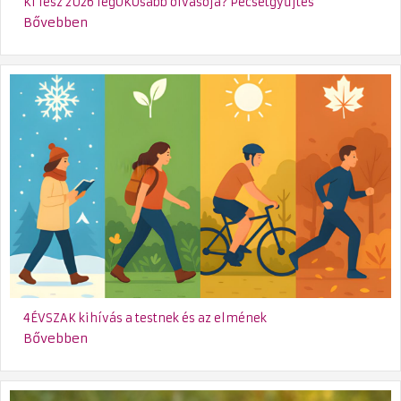
Ki lesz 2026 legÖKOsabb olvasója? Pecsétgyűjtés
Bővebben
4ÉVSZAK kihívás a testnek és az elmének
Bővebben