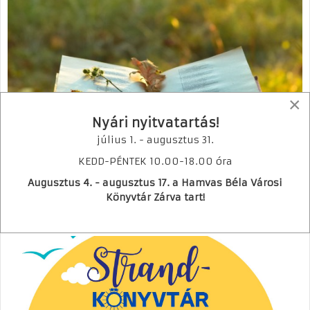
×
Nyári nyitvatartás!
július 1. - augusztus 31.
KEDD-PÉNTEK 10.00-18.00 óra
Természet és költészet
Augusztus 4. - augusztus 17. a Hamvas Béla Városi
Bővebben
Könyvtár Zárva tart!