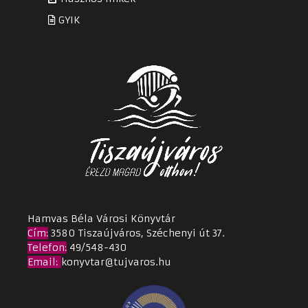
GYIK
Hamvas Béla Városi Könyvtár
Cím
:
3580 Tiszaújváros, Széchenyi út 37.
Telefon:
49/548-430
Email
:
konyvtar@tujvaros.hu