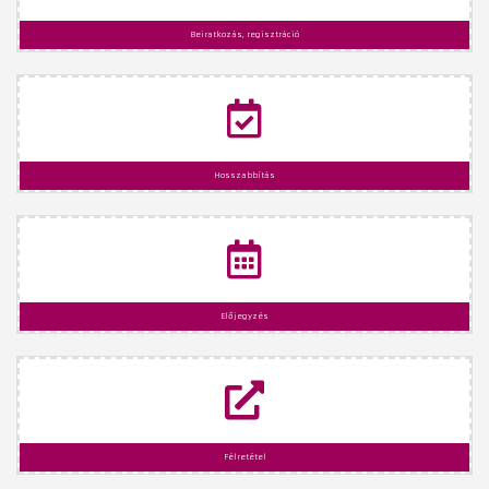
Beiratkozás, regisztráció
Hosszabbítás
Előjegyzés
Félretétel