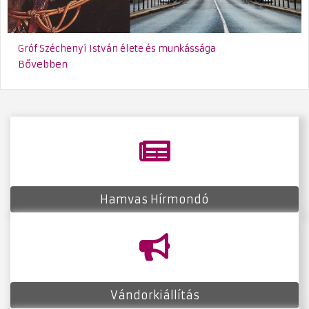
Gróf Széchenyi István élete és munkássága
Bővebben
fas
fa-
newspaper
Hamvas Hírmondó
fas
fa-
bullhorn
Vándorkiállítás