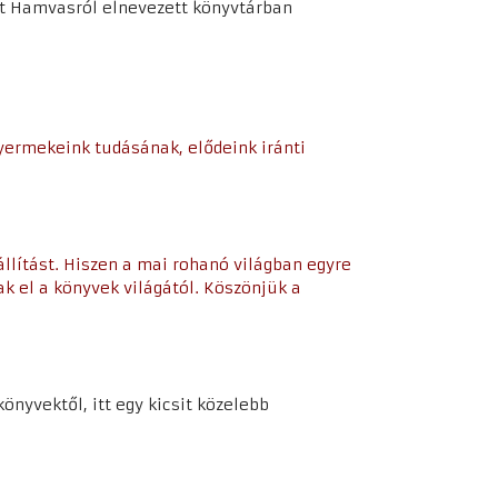
lt Hamvasról elnevezett könyvtárban
gyermekeink tudásának, elődeink iránti
llítást. Hiszen a mai rohanó világban egyre
k el a könyvek világától. Köszönjük a
könyvektől, itt egy kicsit közelebb