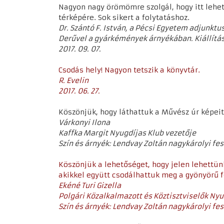
Nagyon nagy örömömre szolgál, hogy itt lehe
térképére. Sok sikert a folytatáshoz.
Dr. Szántó F. István, a Pécsi Egyetem adjunktu
Derűvel a gyárkémények árnyékában. Kiállítás 
2017. 09. 07.
Csodás hely! Nagyon tetszik a könyvtár.
R. Evelin
2017. 06. 27.
Köszönjük, hogy láthattuk a Művész úr képeit,
Várkonyi Ilona
Kaffka Margit Nyugdíjas Klub vezetője
Szín és árnyék: Lendvay Zoltán nagykárolyi fes
Köszönjük a lehetőséget, hogy jelen lehettünk
akikkel együtt csodálhattuk meg a gyönyörű 
Ekéné Turi Gizella
Polgári Közalkalmazott és Köztisztviselők Nyu
Szín és árnyék: Lendvay Zoltán nagykárolyi fes