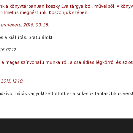
unk a könyvtárban Janikoszky Éva tárgyaiból, műveiből. A köny
 filmet is megnéztünk. Köszönjük szépen.
emlékére. 2016. 09. 28.
a kiállítás. Gratulálok!
16.07.12.
is a magas színvonalú munkáiról, a családias légkörről és az ot
2015. 12.10.
ndkívül hálás vagyok! Feltöltött ez a sok-sok fantasztikus ver