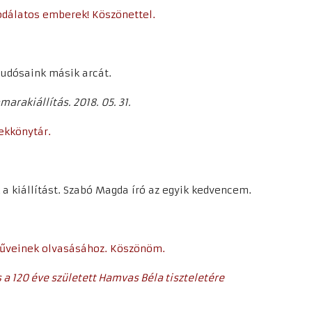
odálatos emberek! Köszönettel.
 tudósaink másik arcát.
arakiállítás. 2018. 05. 31.
ekkönytár.
a kiállítást. Szabó Magda író az egyik kedvencem.
műveinek olvasásához. Köszönöm.
a 120 éve született Hamvas Béla tiszteletére