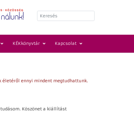
Keresés
KÉKkönyvtár
Kapcsolat
nk életéről ennyi mindent megtudhattunk.
i tudásom. Köszönet a kiállítást