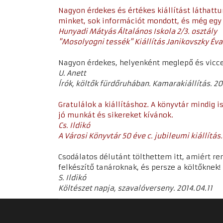
Nagyon érdekes és értékes kiállítást láthatt
minket, sok információt mondott, és még egy
Hunyadi Mátyás Általános Iskola 2/3. osztály
"Mosolyogni tessék" Kiállítás Janikovszky Éva 
Nagyon érdekes, helyenként meglepő és vicces 
U. Anett
Írók, költők fürdőruhában. Kamarakiállítás. 20
Gratulálok a kiállításhoz. A könyvtár mindig 
jó munkát és sikereket kívánok.
Cs. Ildikó
A Városi Könyvtár 50 éve c. jubileumi kiállítás. 
Csodálatos délutánt tölthettem itt, amiért re
felkészítő tanároknak, és persze a költőknek!
S. Ildikó
Költészet napja, szavalóverseny. 2014.04.11