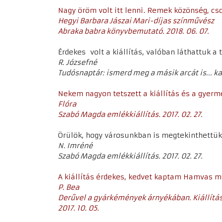
Nagy öröm volt itt lenni. Remek közönség, cs
Hegyi Barbara Jászai Mari-díjas színművész
Abraka babra könyvbemutató. 2018. 06. 07.
Érdekes volt a kiállítás, valóban láthattuk a
R. Józsefné
Tudósnaptár: ismerd meg a másik arcát is... kam
Nekem nagyon tetszett a kiállítás és a gyerm
Flóra
Szabó Magda emlékkiállítás. 2017. 02. 27.
Örülök, hogy városunkban is megtekinthettük 
N. Imréné
Szabó Magda emlékkiállítás. 2017. 02. 27.
A kiállítás érdekes, kedvet kaptam Hamvas 
P. Bea
Derűvel a gyárkémények árnyékában. Kiállítás 
2017. 10. 05.