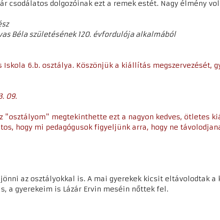
ár csodálatos dolgozóinak ezt a remek estét. Nagy élmény vo
ész
vas Béla születésének 120. évfordulója alkalmából
s Iskola 6.b. osztálya. Köszönjük a kiállítás megszervezését, 
. 09.
"osztályom" megtekinthette ezt a nagyon kedves, ötletes kiá
tos, hogy mi pedagógusok figyeljünk arra, hogy ne távolodjana
jönni az osztályokkal is. A mai gyerekek kicsit eltávolodtak a 
ás, a gyerekeim is Lázár Ervin meséin nőttek fel.