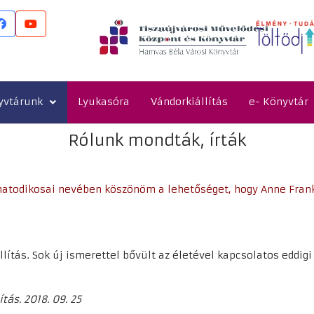
yvtárunk
Lyukasóra
Vándorkiállítás
e- Könyvtár
Rólunk mondták, írták
a hatodikosai nevében köszönöm a lehetőséget, hogy Anne Fra
llítás. Sok új ismerettel bővült az életével kapcsolatos eddig
tás. 2018. 09. 25