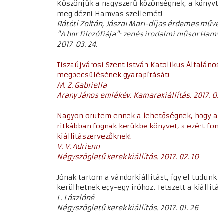
Köszönjük a nagyszerű közönségnek, a könyvt
megidézni Hamvas szellemét!
Rátóti Zoltán, Jászai Mari-díjas érdemes műv
"A bor filozófiája": zenés irodalmi műsor Ham
2017. 03. 24.
Tiszaújvárosi Szent István Katolikus Általáno
megbecsülésének gyarapítását!
M. Z. Gabriella
Arany János emlékév. Kamarakiállítás. 2017. 03
Nagyon örütem ennek a lehetőségnek, hogy az 
ritkábban fognak kerükbe könyvet, s ezért fon
kiállítászervezőknek!
V. V. Adrienn
Négyszögletű kerek kiállítás. 2017. 02. 10
Jónak tartom a vándorkiállítást, így el tudunk 
kerülhetnek egy-egy íróhoz. Tetszett a kiállít
L. Lászlóné
Négyszögletű kerek kiállítás. 2017. 01. 26