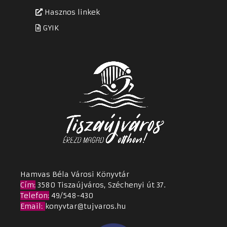
Hasznos linkek
GYIK
Hamvas Béla Városi Könyvtár
Cím
:
3580 Tiszaújváros, Széchenyi út 37.
Telefon:
49/548-430
Email
:
konyvtar@tujvaros.hu