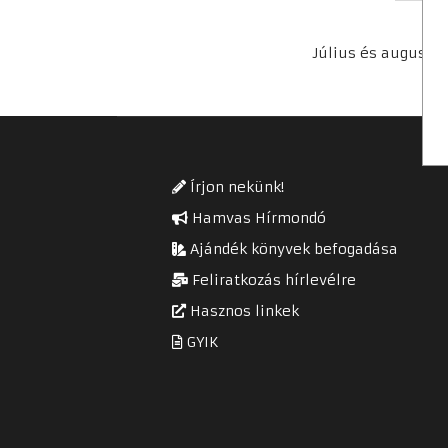
Július és auguszt
NYÁ
Írjon nekünk!
Hamvas Hírmondó
Ajándék könyvek befogadása
Feliratkozás hírlevélre
Hasznos linkek
GYIK