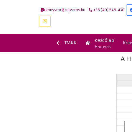
konyvtar@tujvaros.hu
+36 (49) 548-430
Kezdőlap
TMKK
Kön
Hamvas
A H