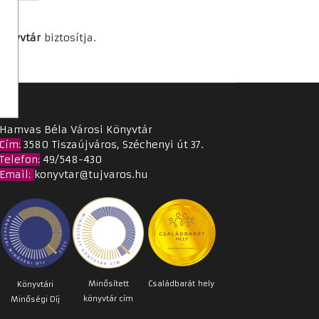
könyvtár
biztosítja.
8:00
Hamvas Béla Városi Könyvtár
Cím
:
3580 Tiszaújváros, Széchenyi út 37.
Telefon:
49/548-430
Email
:
konyvtar@tujvaros.hu
Minősített
Családbarát
hely
Könyvtári
könyvtár cím
Minőségi Díj