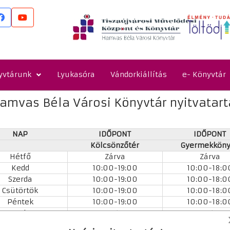
yvtárunk
Lyukasóra
Vándorkiállítás
e- Könyvtár
amvas Béla Városi Könyvtár nyitvatar
NAP
IDŐPONT
IDŐPONT
Kölcsönzőtér
Gyermekköny
Hétfő
Zárva
Zárva
Kedd
10:00-19:00
10:00-18:0
Szerda
10:00-19:00
10:00-18:0
Csütörtök
10:00-19:00
10:00-18:0
Péntek
10:00-19:00
10:00-18:0
Szombat
9:00-13:00
9:00-13:00
Vasárnap
Zárva
Zárva