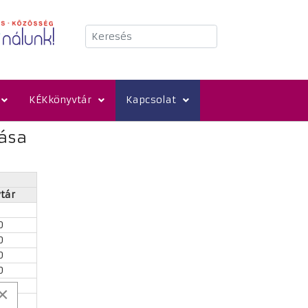
Keresés
KÉKkönyvtár
Kapcsolat
tása
tár
0
0
0
0
×