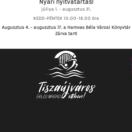
Nyári nyitvatartás!
július 1. - augusztus 31.
us hónapban a szombati nyitvatartást a
Tiszaszederkényi Fiók
KEDD-PÉNTEK 10.00-18.00 óra
RI NYITVATARTÁS (július, augusztus): Kedd - Péntek: 10:00-1
Augusztus 4. - augusztus 17. a Hamvas Béla Városi Könyvtár
Zárva tart!