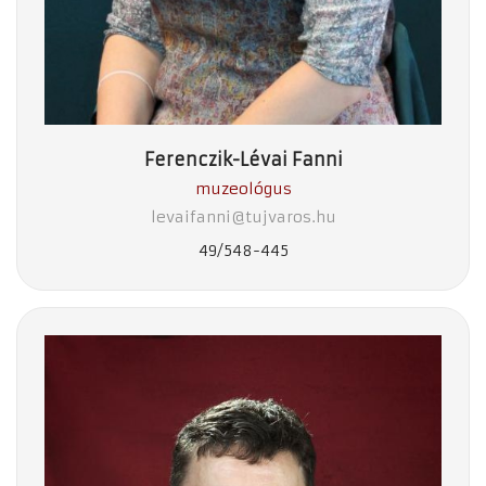
Ferenczik-Lévai Fanni
muzeológus
levaifanni@tujvaros.hu
49/548-445