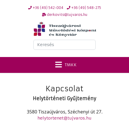
+36 (49) 542-004
+36 (49) 548-275
derkovits@tujvaros.hu
Keresés
TMKK
Kapcsolat
Helytörténeti Gyűjtemény
3580 Tiszaújváros, Széchenyi út 27.
helytortenet@tujvaros.hu