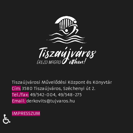
Tiszaújvárosi Művelődési Központ és Könyvtár
Cím
:
3580 Tiszaújváros, Széchenyi út 2.
Tel./fax:
49/542-004, 49/548-275
Email
:
derkovits@tujvaros.hu
IMPRESSZUM
♿