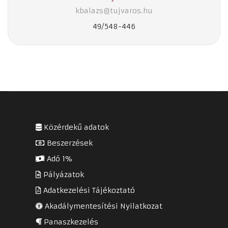
kbalazs@tujvaros.hu
49/548-446
Közérdekű adatok
Beszerzések
Adó 1%
Pályázatok
Adatkezelési Tájékoztató
Akadálymentesítési Nyilatkozat
Panaszkezelés