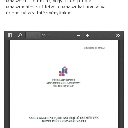
panaszokat. Célunk az, hogy a látogatóink
panaszmentesen, illetve a panaszukat orvosolva
térjenek vissza intézményünkbe.