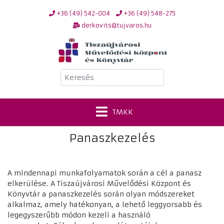
+36 (49) 542-004
+36 (49) 548-275
derkovits@tujvaros.hu
Keresés
TMKK
Panaszkezelés
A mindennapi munkafolyamatok során a cél a panasz
elkerülése. A Tiszaújvárosi Művelődési Központ és
Könyvtár a panaszkezelés során olyan módszereket
alkalmaz, amely hatékonyan, a lehető leggyorsabb és
legegyszerűbb módon kezeli a használó