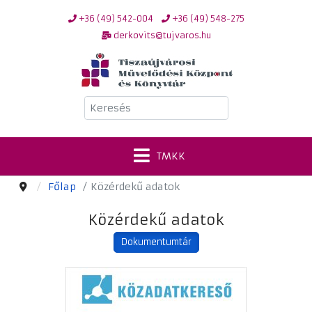
+36 (49) 542-004
+36 (49) 548-275
derkovits@tujvaros.hu
Keresés
TMKK
Főlap
Közérdekű adatok
Közérdekű adatok
Dokumentumtár