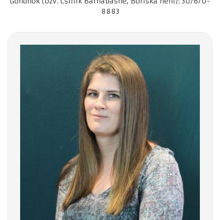
Gondnok (özv. Csillik Barnabásné, Boriska néni): 30/670-
8883