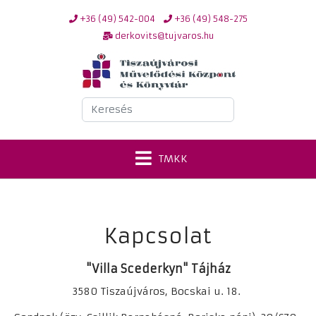
+36 (49) 542-004
+36 (49) 548-275
derkovits@tujvaros.hu
Keresés
TMKK
Kapcsolat
"Villa Scederkyn" Tájház
3580 Tiszaújváros, Bocskai u. 18.