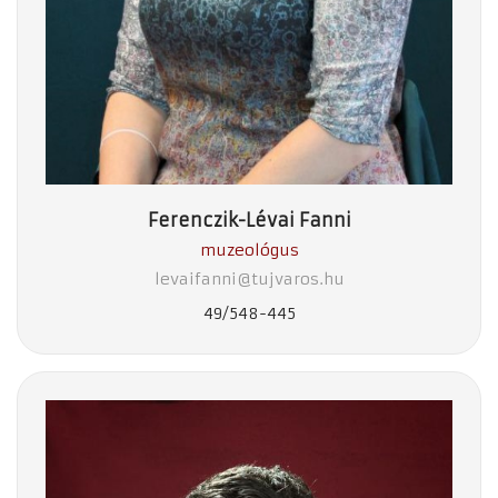
Ferenczik-Lévai Fanni
muzeológus
levaifanni@tujvaros.hu
49/548-445