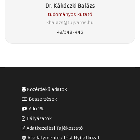
Dr. Kákóczki Balázs
tudományos kutató
kbalazs@tujvaros.hu
49/548-446
Közérdekű adatok
Beszerzések
Adó 1%
Pályázatok
Adatkezelési Tájékoztató
Akadálymentesítési Nyilatkozat