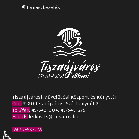
Panaszkezelés
Tiszaújvárosi Művelődési Központ és Könyvtár
Cím
:
3580 Tiszaújváros, Széchenyi út 2.
Tel./fax:
49/542-004, 49/548-275
Email
:
derkovits@tujvaros.hu
IMPRESSZUM
♿