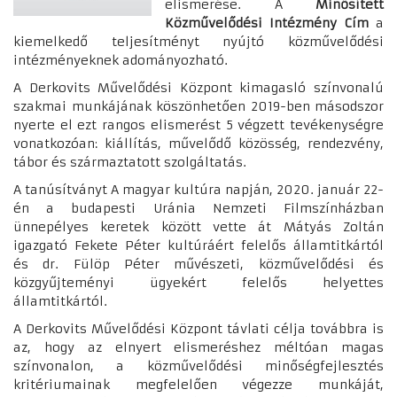
elismerése. A
Minősített
Közművelődési Intézmény Cím
a
kiemelkedő teljesítményt nyújtó közművelődési
intézményeknek adományozható.
A Derkovits Művelődési Központ kimagasló színvonalú
szakmai munkájának köszönhetően 2019-ben másodszor
nyerte el ezt rangos elismerést 5 végzett tevékenységre
vonatkozóan: kiállítás, művelődő közösség, rendezvény,
tábor és származtatott szolgáltatás.
A tanúsítványt A magyar kultúra napján, 2020. január 22-
én a budapesti Uránia Nemzeti Filmszínházban
ünnepélyes keretek között vette át Mátyás Zoltán
igazgató Fekete Péter kultúráért felelős államtitkártól
és dr. Fülöp Péter művészeti, közművelődési és
közgyűjteményi ügyekért felelős helyettes
államtitkártól.
A Derkovits Művelődési Központ távlati célja továbbra is
az, hogy az elnyert elismeréshez méltóan magas
színvonalon, a közművelődési minőségfejlesztés
kritériumainak megfelelően végezze munkáját,