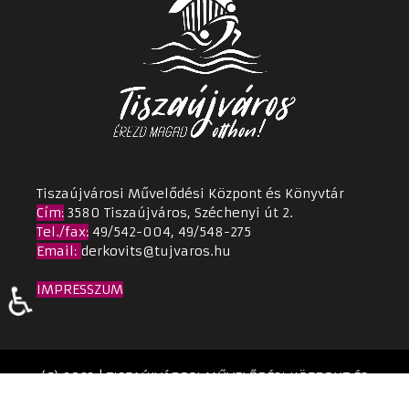
Tiszaújvárosi Művelődési Központ és Könyvtár
Cím
:
3580 Tiszaújváros, Széchenyi út 2.
Tel./fax:
49/542-004, 49/548-275
Email
:
derkovits@tujvaros.hu
♿
IMPRESSZUM
(C) 2023 | TISZAÚJVÁROSI MŰVELŐDÉSI KÖZPONT ÉS
KÖNYVTÁR | Készítette:
TPMH