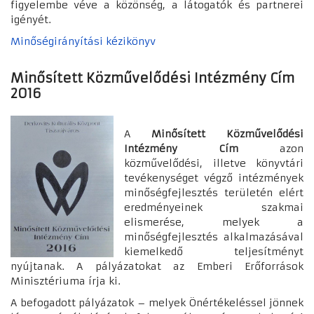
figyelembe véve a közönség, a látogatók és partnerei
igényét.
Minőségirányítási kézikönyv
Minősített Közművelődési Intézmény Cím
2016
A
Minősített Közművelődési
Intézmény Cím
azon
közművelődési, illetve könyvtári
tevékenységet végző intézmények
minőségfejlesztés területén elért
eredményeinek szakmai
elismerése, melyek a
minőségfejlesztés alkalmazásával
kiemelkedő teljesítményt
nyújtanak. A pályázatokat az Emberi Erőforrások
Minisztériuma írja ki.
A befogadott pályázatok – melyek Önértékeléssel jönnek