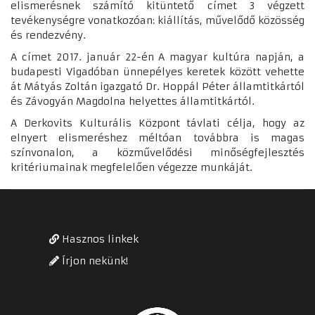
elismerésnek számító kitüntető címet 3 végzett
tevékenységre vonatkozóan: kiállítás, művelődő közösség
és rendezvény.
A címet 2017. január 22-én A magyar kultúra napján, a
budapesti Vigadóban ünnepélyes keretek között vehette
át Mátyás Zoltán igazgató Dr. Hoppál Péter államtitkártól
és Závogyán Magdolna helyettes államtitkártól.
A Derkovits Kulturális Központ távlati célja, hogy az
elnyert elismeréshez méltóan továbbra is magas
színvonalon, a közművelődési minőségfejlesztés
kritériumainak megfelelően végezze munkáját.
Hasznos linkek
Írjon nekünk!