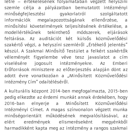
létre – értékelésének folyamatában végzett helyszíni
szemle célja a pályázatban bemutatott intézményi
minőségfejlesztési gyakorlatról szolgáltatott
információk megalapozottságának ellenőrzése, a
minősítési követelmények teljesítésének értékelése, a
modellértékűnek tekinthető módszerek, eljárások
feltárása. Az auditációt két külsős közművelődési
szakértő végzi, a helyszíni szemléről „Értékelő jelentés”
készül. A Szakmai Minősítő Testület a felkért szakértők
véleményét figyelembe véve tesz javaslatot a cím
viselésére jogosult intézményekre. Az Emberi
Erőforrások minisztere az előterjesztés alapján dönt az
adott évre vonatkozóan a „Minősített Közművelődési
Intézmény Cím” odaítéléséről.
A kulturális központ 2014-ben megfogalmazta, 2015-ben
pedig elkezdte az érdemi munkát annak érdekében, hogy
2016-ban elnyerje a Minősített Közművelődési
Intézményi Címet. A magas színvonalon végzett munka
minőségorientált működésének megvalósításával, az
elért eredmények elismeréseként megyénkből
harmadikként kapta meg az intézmény a rangos szakmai