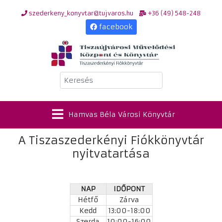
szederkeny_konyvtar@tujvaros.hu
+36 (49) 548-248
facebook
Keresés
Hamvas Béla Városi Könyvtár
A Tiszaszederkényi Fiókkönyvtár
nyitvatartása
NAP
IDŐPONT
Hétfő
Zárva
Kedd
13:00-18:00
Szerda
10:00-16:00