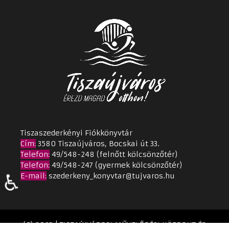
Tiszaszederkényi Fiókkönyvtár
Cím
:
3580 Tiszaújváros, Bocskai út 33.
Telefon:
49/548-248 (felnőtt kölcsönzőtér)
Telefon:
49/548-247 (gyermek kölcsönzőtér)
♿
E-mail:
szederkeny_konyvtar@tujvaros.hu
(C) 2023 | TISZAÚJVÁROSI MŰVELŐDÉSI KÖZPONT ÉS