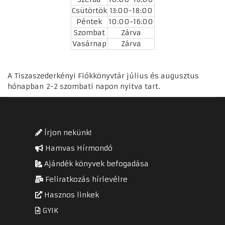
Csütörtök
13:00-18:00
Péntek
10:00-16:00
Szombat
Zárva
Vasárnap
Zárva
A Tiszaszederkényi Fiókkönyvtár július és augusztus
hónapban 2-2 szombati napon nyitva tart.
Írjon nekünk!
Hamvas Hírmondó
Ajándék könyvek befogadása
Feliratkozás hírlevélre
Hasznos linkek
GYIK