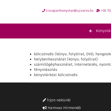
tiszapartkonyvtar@tujvaros.hu
+36 70
Könyvtá
kölcsönzés (könyv, folyóirat, DVD, hangosk
helybenhasználat (könyv, folyóirat)
számítógéphasználat, internetezés, nyomt
fénymásolás
könyvtárközi kölcsönzés
Írjon nekünk!
Hamvas Hírmondó