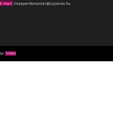
E-mail:
tiszapartkonyvtar@tujvaros.hu
te:
TPMH