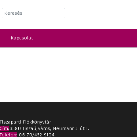
Keresés
Kapcsolat
Tiszaparti Fiókkönyvtár
Cím
:
3580 Tiszaújváros, Neumann J. út 1.
Telefon:
06-70/452-9104