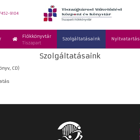
/452-9104
Fiókkönyvtár
r
Szolgáltatásaink
Nyitvatartás
Tiszapart
Szolgáltatásaink
önyv, CD)
atás